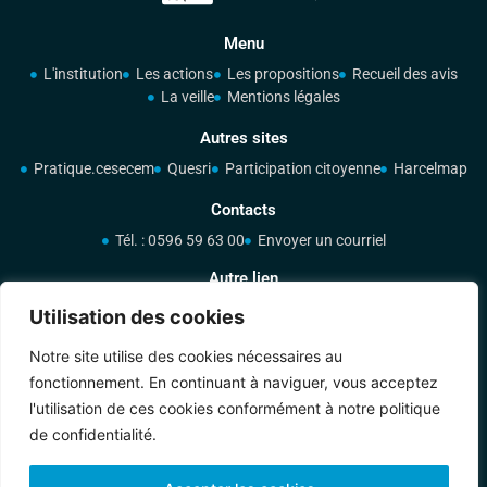
Menu
L'institution
Les actions
Les propositions
Recueil des avis
La veille
Mentions légales
Autres sites
Pratique.cesecem
Quesri
Participation citoyenne
Harcelmap
Contacts
Tél. : 0596 59 63 00
Envoyer un courriel
Autre lien
Site de la CTM
Utilisation des cookies
Réseaux sociaux
Notre site utilise des cookies nécessaires au
fonctionnement. En continuant à naviguer, vous acceptez
l'utilisation de ces cookies conformément à notre politique
de confidentialité.